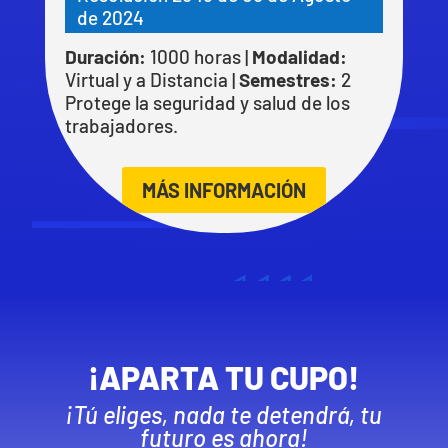
de 2024
Duración:
1000 horas |
Modalidad:
Virtual y a Distancia |
Semestres:
2
Protege la seguridad y salud de los
trabajadores.
MÁS INFORMACIÓN
¡APARTA TU CUPO!
¡Tú eliges, nada te detendrá, tu
futuro es ahora!