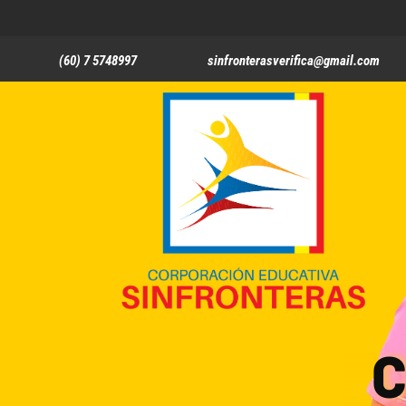
(60) 7 5748997
sinfronterasverifica@gmail.com