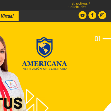
Instructivos /
Solicitudes
Virtual
01
TUS