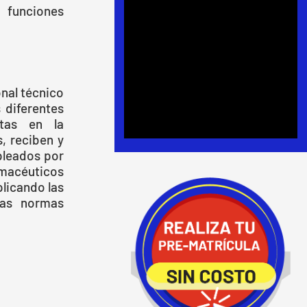
funciones
nal técnico
 diferentes
utas en la
, reciben y
pleados por
rmacéuticos
plicando las
las normas