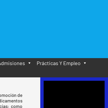
ILIAR EN
FARMACÉUTICOS
tu sueño estudiando una
boral en la Corporación
eras.
Admisiones
Prácticas Y Empleo
romoción de
medicamentos
acias: como