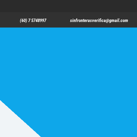
(60) 7 5748997
sinfronterasverifica@gmail.com