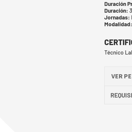
Duración P
Duración:
3
Jornadas:
Modalidad
CERTIF
Técnico La
VER P
REQUIS