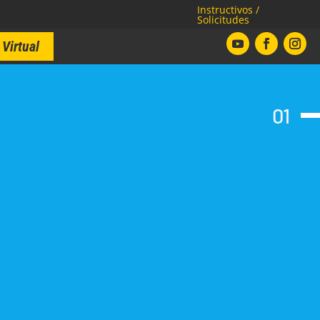
Instructivos /
Solicitudes
Virtual
01
OTROS
TUS
NO TIENEN
MITES
de Santander