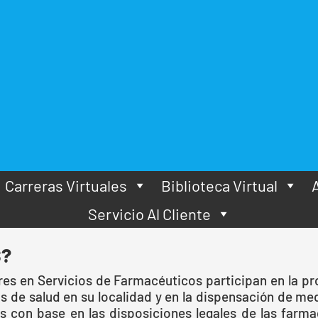
TÉCNICO AUX
SERVICIOS 
Estudia y cumple 
carrera técnica la
Educativa Sinfront
Carreras Virtuales
Biblioteca Virtual
Servicio Al Cliente
S?
ares en Servicios de Farmacéuticos participan en la p
os de salud en su localidad y en la dispensación de 
s con base en las disposiciones legales de las farm