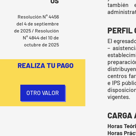
OS
también 
administrat
Resolución N° 4456
del 4 de septiembre
PERFIL
de 2025 / Resolución
N° 4844 del 10 de
El egresad
octubre de 2025
– asistenc
estableci
preparació
REALIZA TU PAGO
distribuye
centros fa
e IPS públi
disposici
OTRO VALOR
vigentes.
CARGA 
Horas Teóri
Horas Prác