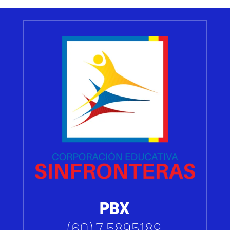
PBX
(60) 7 5895189