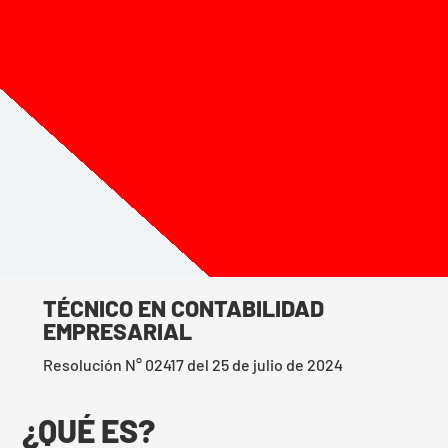
TÉCNICO EN
CONTABILIDAD
EMPRESARIAL
Estudia y cumple tu sueño estudiando
una carrera técnica laboral en la
Corporación Educativa Sinfronteras.
TÉCNICO EN CONTABILIDAD
EMPRESARIAL
Resolución N° 02417 del 25 de julio de 2024
¿QUÉ ES?