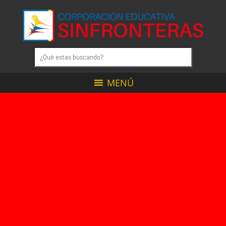
MENÚ
CON
NOSOTROS
TUS
SUEÑOS
NO
TIENEN
LÍMITES
Cúcuta, Norte de Santander