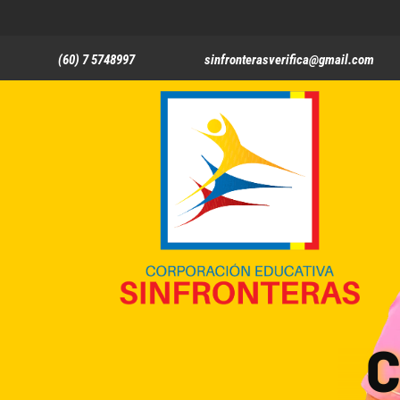
(60) 7 5748997
sinfronterasverifica@gmail.com