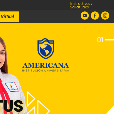
Instructivos /
Solicitudes
Virtual
01
TUS