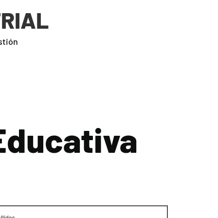
RIAL
stión
Educativa