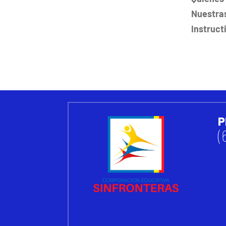
Nuestra
Instruct
P
(