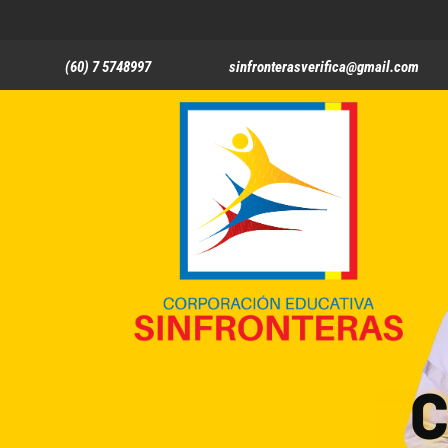
(60) 7 5748997
sinfronterasverifica@gmail.com