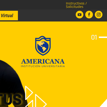
Instructivos /
Solicitudes
Virtual
01
TUS