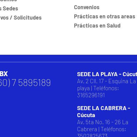
Convenios
s Sedes
Prácticas en otras areas
ivos / Solicitudes
Prácticas en Salud
BX
SEDE LA PLAYA - Cúcu
60) 7 5895189
Av. 2 Cll. 17 - Esquina La
playa | Teléfonos:
3165296191
SEDE LA CABRERA -
Cúcuta
Av. 5ta No. 16 - 26 La
Cabrera | Teléfonos:
3502825673