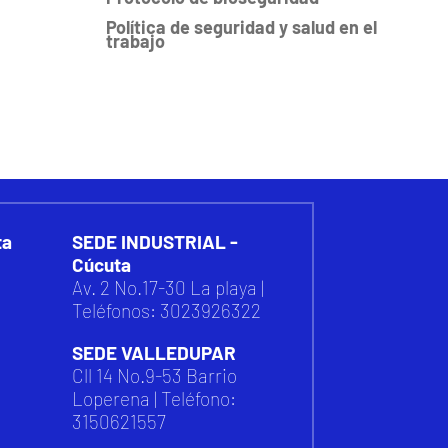
Política de seguridad y salud en el
trabajo
ta
SEDE INDUSTRIAL -
Cúcuta
Av. 2 No.17-30 La playa |
Teléfonos: 3023926322
SEDE VALLEDUPAR
Cll 14 No.9-53 Barrio
Loperena |
Teléfono:
3150621557