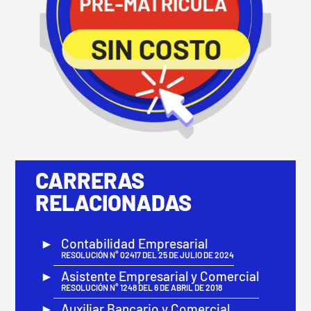
CARRERAS
RELACIONADAS
Contabilidad Empresarial
RESOLUCIÓN N° 02417 DEL 25 DE JULIO DE 2024
Asistente Empresarial y Comercial
RESOLUCIÓN N° 1248 DEL 6 DE ABRIL DE 2018
Auxiliar Bancario y Comercial