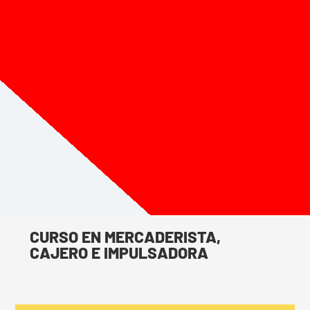
Cúcuta, Norte de Santander
CURSO EN
MERCADERISTA,
CAJERO E
IMPULSADORA
Estudia y cumple tu sueño estudiando en
la Corporación Educativa Sinfronteras.
CURSO EN MERCADERISTA,
CAJERO E IMPULSADORA