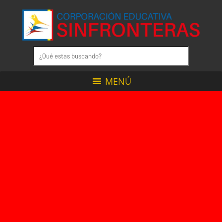
MENÚ
CON
NOSOTROS
TUS
SUEÑOS
NO
TIENEN
LÍMITES