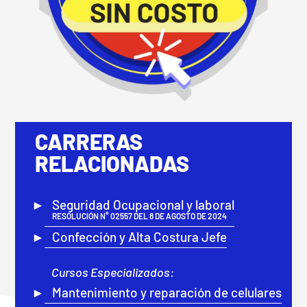
CARRERAS
RELACIONADAS
Seguridad Ocupacional y laboral
RESOLUCIÓN N° 02557 DEL 8 DE AGOSTO DE 2024
Confección y Alta Costura Jefe
Cursos Especializados:
Mantenimiento y reparación de celulares