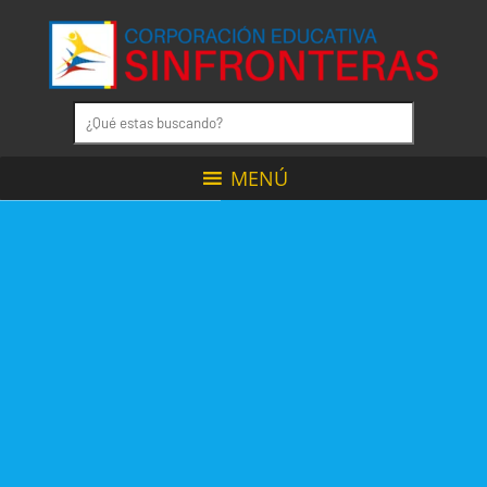
MENÚ
CON
NOSOTROS
TUS
SUEÑOS
NO
TIENEN
LÍMITES