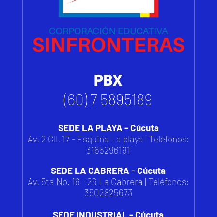
PBX
(60) 7 5895189
SEDE LA PLAYA - Cúcuta
Av. 2 Cll. 17 - Esquina La playa | Teléfonos:
3165296191
SEDE LA CABRERA - Cúcuta
Av. 5ta No. 16 - 26 La Cabrera | Teléfonos:
3502825673
SEDE INDUSTRIAL - Cúcuta