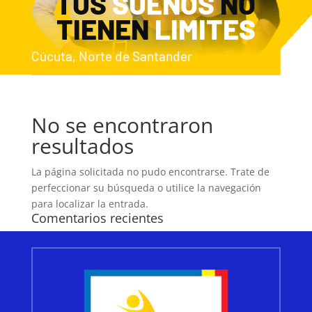
TUS
SUEÑOS
NO
TIENEN
LIMITES
Cúcuta, Norte de Santander
No se encontraron
resultados
La página solicitada no pudo encontrarse. Trate de
perfeccionar su búsqueda o utilice la navegación
para localizar la entrada.
Comentarios recientes