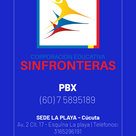
PBX
(60) 7 5895189
SEDE LA PLAYA - Cúcuta
Av. 2 Cll. 17 - Esquina La playa | Teléfonos:
3165296191