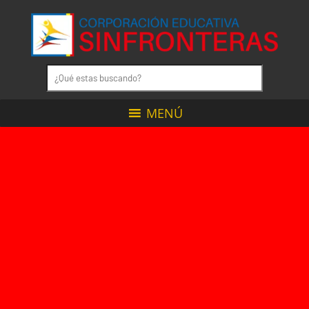
MENÚ
CON
NOSOTROS
TUS
SUEÑOS
NO
TIENEN
LÍMITES