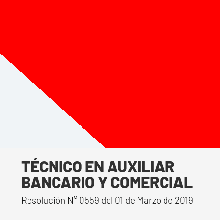
Cúcuta, Norte de Santander
TÉCNICO EN AUXILIAR
BANCARIO Y
COMERCIAL
Estudia y cumple tu sueño estudiando
una carrera técnica laboral en la
Corporación Educativa Sinfronteras.
TÉCNICO EN AUXILIAR
BANCARIO Y COMERCIAL
Resolución N° 0559 del 01 de Marzo de 2019